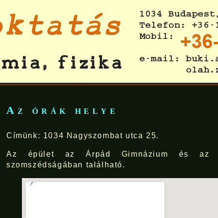
Az órák helye
Címünk: 1034 Nagyszombat utca 25.
Az épület az Árpád Gimnázium és az Ó
szomszédságában található.