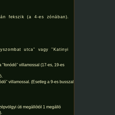
án fekszik (a 4-es zónában).
yszombat utca" vagy "Katinyi
a "fonódó" villamossal (17-es, 19-es
ó.
ódó" villamossal. (Esetleg a 9-es busszal
zépvölgyi úti megállótól 1 megálló
).