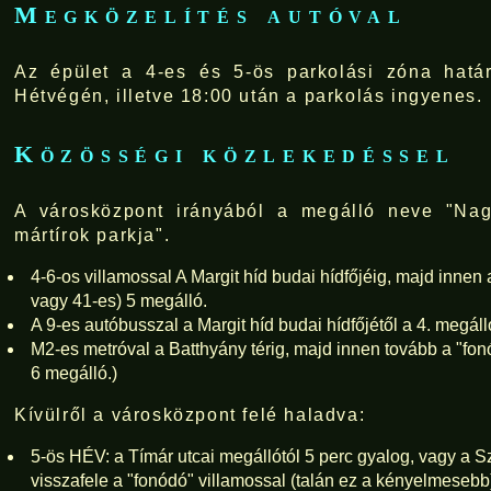
Megközelítés autóval
Az épület a 4-es és 5-ös parkolási zóna határ
Hétvégén, illetve 18:00 után a parkolás ingyenes.
Közösségi közlekedéssel
A városközpont irányából a megálló neve "Nag
mártírok parkja".
4-6-os villamossal A Margit híd budai hídfőjéig, majd innen 
vagy 41-es) 5 megálló.
A 9-es autóbusszal a Margit híd budai hídfőjétől a 4. megáll
M2-es metróval a Batthyány térig, majd innen tovább a "fon
6 megálló.)
Kívülről a városközpont felé haladva:
5-ös HÉV: a Tímár utcai megállótól 5 perc gyalog, vagy a S
visszafele a "fonódó" villamossal (talán ez a kényelmesebb