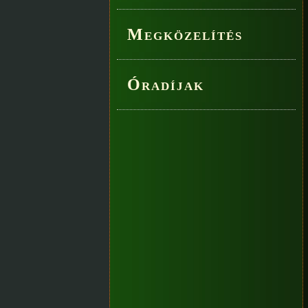
Megközelítés
Óradíjak