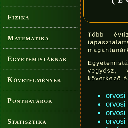
Fizika
Több évti
Matematika
tapasztalat
magántanárk
Egyetemistáknak
Egyetemistá
vegyész, 
következő é
Követelmények
orvosi
Ponthatárok
orvosi
orvosi 
orvosi 
Statisztika