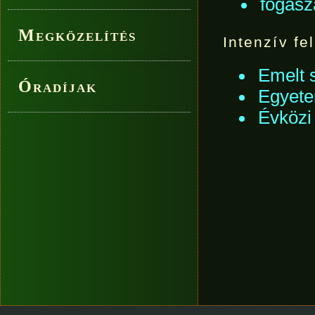
fogász
Megközelítés
Intenzív fe
Emelt s
Óradíjak
Egyete
Évközi