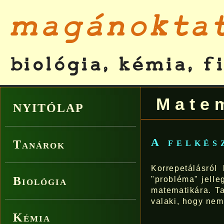
Mate
NYITÓLAP
A felkés
Tanárok
Korrepetálásró
Biológia
"probléma" jelle
matematikára. T
valaki, hogy nem
Kémia